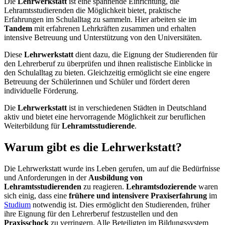
Die
Lehrwerkstatt
ist eine spannende Einrichtung, die
Lehramtsstudierenden die Möglichkeit bietet, praktische
Erfahrungen im Schulalltag zu sammeln. Hier arbeiten sie im
Tandem
mit erfahrenen Lehrkräften zusammen und erhalten
intensive Betreuung und Unterstützung von den Universitäten.
Diese
Lehrwerkstatt
dient dazu, die Eignung der Studierenden für
den Lehrerberuf zu überprüfen und ihnen realistische Einblicke in
den Schulalltag zu bieten. Gleichzeitig ermöglicht sie eine engere
Betreuung der Schülerinnen und Schüler und fördert deren
individuelle Förderung.
Die
Lehrwerkstatt
ist in verschiedenen Städten in Deutschland
aktiv und bietet eine hervorragende Möglichkeit zur beruflichen
Weiterbildung für
Lehramtsstudierende
.
Warum gibt es die Lehrwerkstatt?
Die Lehrwerkstatt wurde ins Leben gerufen, um auf die Bedürfnisse
und Anforderungen in der
Ausbildung von
Lehramtsstudierenden
zu reagieren.
Lehramtsdozierende
waren
sich einig, dass eine
frühere und intensivere Praxiserfahrung
im
Studium
notwendig ist. Dies ermöglicht den Studierenden, früher
ihre Eignung für den Lehrerberuf festzustellen und den
Praxisschock
zu verringern. Alle Beteiligten im Bildungssystem