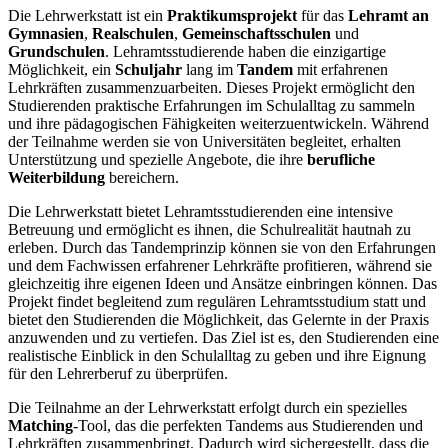
Die Lehrwerkstatt ist ein
Praktikumsprojekt
für das
Lehramt an
Gymnasien
,
Realschulen
,
Gemeinschaftsschulen
und
Grundschulen
. Lehramtsstudierende haben die einzigartige
Möglichkeit, ein
Schuljahr
lang im
Tandem
mit erfahrenen
Lehrkräften zusammenzuarbeiten. Dieses Projekt ermöglicht den
Studierenden praktische Erfahrungen im Schulalltag zu sammeln
und ihre pädagogischen Fähigkeiten weiterzuentwickeln. Während
der Teilnahme werden sie von Universitäten begleitet, erhalten
Unterstützung und spezielle Angebote, die ihre
berufliche
Weiterbildung
bereichern.
Die Lehrwerkstatt bietet Lehramtsstudierenden eine intensive
Betreuung und ermöglicht es ihnen, die Schulrealität hautnah zu
erleben. Durch das Tandemprinzip können sie von den Erfahrungen
und dem Fachwissen erfahrener Lehrkräfte profitieren, während sie
gleichzeitig ihre eigenen Ideen und Ansätze einbringen können. Das
Projekt findet begleitend zum regulären Lehramtsstudium statt und
bietet den Studierenden die Möglichkeit, das Gelernte in der Praxis
anzuwenden und zu vertiefen. Das Ziel ist es, den Studierenden eine
realistische Einblick in den Schulalltag zu geben und ihre Eignung
für den Lehrerberuf zu überprüfen.
Die Teilnahme an der Lehrwerkstatt erfolgt durch ein spezielles
Matching
-Tool, das die perfekten Tandems aus Studierenden und
Lehrkräften zusammenbringt. Dadurch wird sichergestellt, dass die