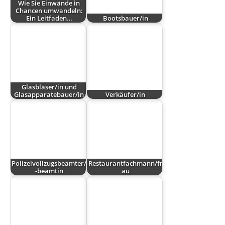
Wie Sie Einwände in
Chancen umwandeln:
Ein Leitfaden…
Bootsbauer/in
Glasbläser/in und
Glasapparatebauer/in
Verkäufer/in
Polizeivollzugsbeamter/
Restaurantfachmann/fr
-beamtin
au