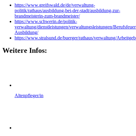
https://www.greifswald.de/de/verwaltung-
politik/rathaus/ausbildung-bei-der-stadt/ausbildung-zur-
brandmeisterin-zum-brandmeister/
https://www.schwerin.de/politik-
verwaltung/dienstleistungen/verwaltungsleistungen/Berufsfeue
Ausbildung/
https://www.stralsund.de/buerger/rathaus/verwaltung/Arbeitge
Weitere Infos:
Altenpfleger/in