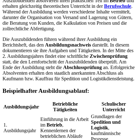
Auszubildenden absolvieren ihren praktischen Teil im
Betrieb
und
erhalten gleichzeitig theoretischen Unterricht in der
Berufsschule
.
Während der Ausbildung werden verschiedene Inhalte vermittelt,
darunter die Organisation von Versand und Lagerung von Gütern,
die Beratung von Kunden, die Kalkulation von Preisen und die
zollrechtliche Abfertigung.
Die Auszubildenden führen während ihrer Ausbildung ein
Berichtsheft, das den
Ausbildungsnachweis
darstellt. In diesem
dokumentieren sie ihre Aufgaben und Tätigkeiten. In der Mitte des
2. Ausbildungsjahres findet eine schriftliche
Zwischenprüfung
statt, die den Lernfortschritt der Auszubildenden überprüft. Am
Ende der Ausbildung steht die
Abschlussprüfung
an. Erfolgreiche
Absolventen erhalten den staatlich anerkannten Abschluss als
Kaufmann bzw. Kauffrau für Spedition und Logistikdienstleistung.
Beispielhafter Ausbildungsablauf:
Betriebliche
Schulischer
Ausbildungsjahr
Tätigkeiten
Unterricht
Grundlagen der
Einführung in die Arbeit
Spedition und
1.
im
Betrieb
,
Logistik
,
Ausbildungsjahr
Kennenlernen der
kaufmännische
betrieblichen Abläufe
Prozesse