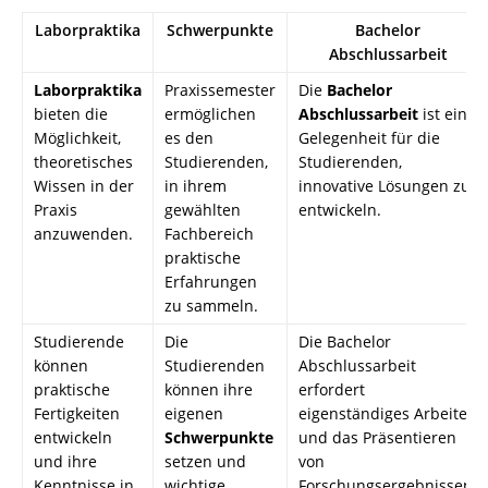
Laborpraktika
Schwerpunkte
Bachelor
Abschlussarbeit
Laborpraktika
Praxissemester
Die
Bachelor
bieten die
ermöglichen
Abschlussarbeit
ist eine
Möglichkeit,
es den
Gelegenheit für die
theoretisches
Studierenden,
Studierenden,
Wissen in der
in ihrem
innovative Lösungen zu
Praxis
gewählten
entwickeln.
anzuwenden.
Fachbereich
praktische
Erfahrungen
zu sammeln.
Studierende
Die
Die Bachelor
können
Studierenden
Abschlussarbeit
praktische
können ihre
erfordert
Fertigkeiten
eigenen
eigenständiges Arbeiten
entwickeln
Schwerpunkte
und das Präsentieren
und ihre
setzen und
von
Kenntnisse in
wichtige
Forschungsergebnissen.