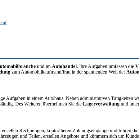
eruf
utomobilbranche
und im
Autohandel
. Ihre Aufgaben umfassen die
V
ldung
zum Automobilkaufmann/frau in der spannenden Welt der
Autom
ige Aufgaben in einem Autohaus. Neben administrativen Tätigkeiten w
tändig. Des Weiteren übernehmen Sie die
Lagerverwaltung
und unter
h, erstellen Rechnungen, kontrollieren Zahlungseingänge und führen di
ahrzeugen und Teilen, erstellen Angebote und kümmern sich um Kund