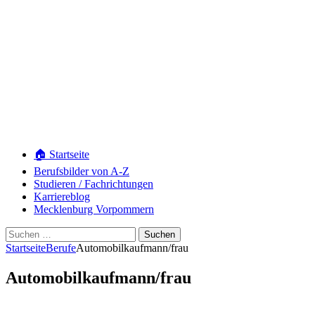
🏠 Startseite
Berufsbilder von A-Z
Studieren / Fachrichtungen
Karriereblog
Mecklenburg Vorpommern
Suchen
nach:
Startseite
Berufe
Automobilkaufmann/frau
Automobilkaufmann/frau