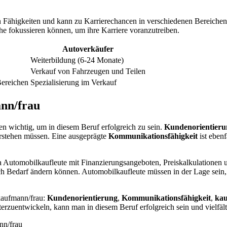
on Fähigkeiten und kann zu Karrierechancen in verschiedenen Bereiche
he fokussieren können, um ihre Karriere voranzutreiben.
Autoverkäufer
Weiterbildung (6-24 Monate)
Verkauf von Fahrzeugen und Teilen
Bereichen
Spezialisierung im Verkauf
nn/frau
 wichtig, um in diesem Beruf erfolgreich zu sein.
Kundenorientieru
erstehen müssen. Eine ausgeprägte
Kommunikationsfähigkeit
ist eben
, da Automobilkaufleute mit Finanzierungsangeboten, Preiskalkulatio
 Bedarf ändern können. Automobilkaufleute müssen in der Lage sein, ih
kaufmann/frau:
Kundenorientierung
,
Kommunikationsfähigkeit
,
kau
eiterzuentwickeln, kann man in diesem Beruf erfolgreich sein und vielfäl
nn/frau