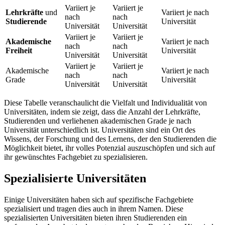
Variiert je
Variiert je
Lehrkräfte
und
Variiert je nach
nach
nach
Studierende
Universität
Universität
Universität
Variiert je
Variiert je
Akademische
Variiert je nach
nach
nach
Freiheit
Universität
Universität
Universität
Variiert je
Variiert je
Akademische
Variiert je nach
nach
nach
Grade
Universität
Universität
Universität
Diese Tabelle veranschaulicht die Vielfalt und Individualität von
Universitäten, indem sie zeigt, dass die Anzahl der Lehrkräfte,
Studierenden und verliehenen akademischen Grade je nach
Universität unterschiedlich ist. Universitäten sind ein Ort des
Wissens, der Forschung und des Lernens, der den Studierenden die
Möglichkeit bietet, ihr volles Potenzial auszuschöpfen und sich auf
ihr gewünschtes Fachgebiet zu spezialisieren.
Spezialisierte Universitäten
Einige Universitäten haben sich auf spezifische Fachgebiete
spezialisiert und tragen dies auch in ihrem Namen. Diese
spezialisierten Universitäten bieten ihren Studierenden ein